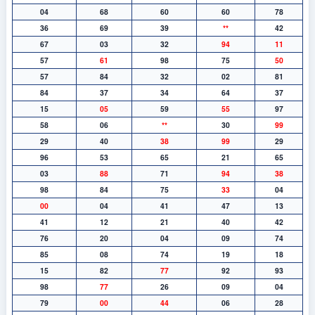
04
68
60
60
78
36
69
39
**
42
67
03
32
94
11
57
61
98
75
50
57
84
32
02
81
84
37
34
64
37
15
05
59
55
97
58
06
**
30
99
29
40
38
99
29
96
53
65
21
65
03
88
71
94
38
98
84
75
33
04
00
04
41
47
13
41
12
21
40
42
76
20
04
09
74
85
08
74
19
18
15
82
77
92
93
98
77
26
09
04
79
00
44
06
28