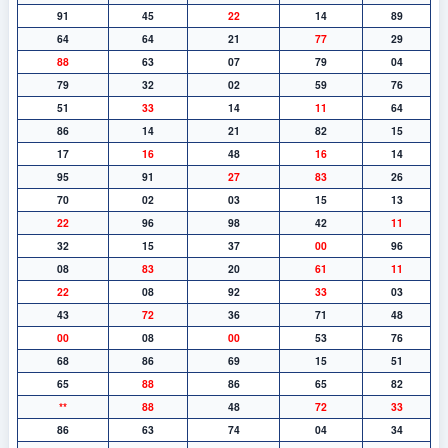
91
45
22
14
89
64
64
21
77
29
88
63
07
79
04
79
32
02
59
76
51
33
14
11
64
86
14
21
82
15
17
16
48
16
14
95
91
27
83
26
70
02
03
15
13
22
96
98
42
11
32
15
37
00
96
08
83
20
61
11
22
08
92
33
03
43
72
36
71
48
00
08
00
53
76
68
86
69
15
51
65
88
86
65
82
**
88
48
72
33
86
63
74
04
34