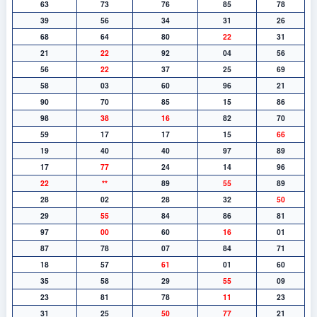
63
73
76
85
78
39
56
34
31
26
68
64
80
22
31
21
22
92
04
56
56
22
37
25
69
58
03
60
96
21
90
70
85
15
86
98
38
16
82
70
59
17
17
15
66
19
40
40
97
89
17
77
24
14
96
22
**
89
55
89
28
02
28
32
50
29
55
84
86
81
97
00
60
16
01
87
78
07
84
71
18
57
61
01
60
35
58
29
55
09
23
81
78
11
23
31
25
50
77
21