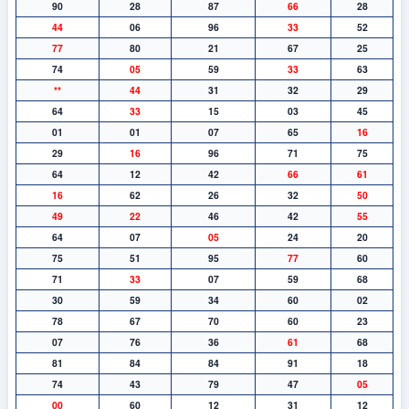
90
28
87
66
28
44
06
96
33
52
77
80
21
67
25
74
05
59
33
63
**
44
31
32
29
64
33
15
03
45
01
01
07
65
16
29
16
96
71
75
64
12
42
66
61
16
62
26
32
50
49
22
46
42
55
64
07
05
24
20
75
51
95
77
60
71
33
07
59
68
30
59
34
60
02
78
67
70
60
23
07
76
36
61
68
81
84
84
91
18
74
43
79
47
05
00
60
12
31
12