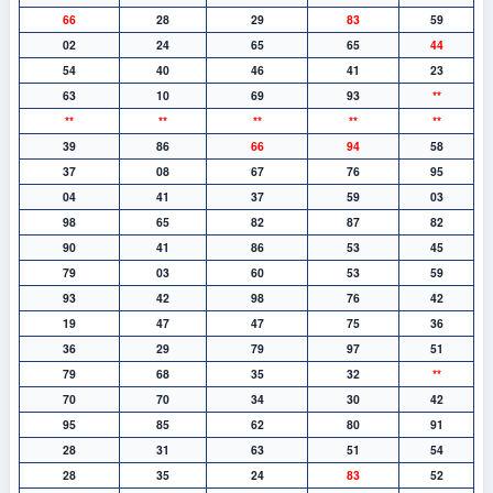
66
28
29
83
59
02
24
65
65
44
54
40
46
41
23
63
10
69
93
**
**
**
**
**
**
39
86
66
94
58
37
08
67
76
95
04
41
37
59
03
98
65
82
87
82
90
41
86
53
45
79
03
60
53
59
93
42
98
76
42
19
47
47
75
36
36
29
79
97
51
79
68
35
32
**
70
70
34
30
42
95
85
62
80
91
28
31
63
51
54
28
35
24
83
52