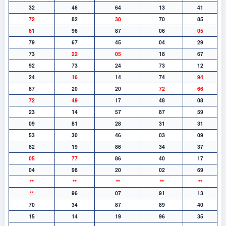
32
46
64
13
41
72
82
38
70
85
61
96
87
06
05
79
67
45
04
29
73
22
05
18
67
92
73
24
73
12
24
16
14
74
94
87
20
20
72
66
72
49
17
48
08
23
14
57
87
59
09
81
28
31
31
53
30
46
03
09
82
19
86
34
37
05
77
86
40
17
04
98
20
02
69
**
**
**
**
**
**
96
07
91
13
70
34
87
89
40
15
14
19
96
35