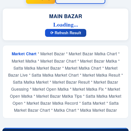
MAIN BAZAR
Loading...
⟳ Refresh Result
* Market Bazar * Market Bazar Matka Chart *
Market Chart
Market Matka * Market Bazar Chart * Market Bazar Matka *
Satta Matka Market Bazar * Market Matka Chart * Market
Bazar Live * Satta Matka Market Chart * Market Matka Result *
Satta Matka Market * Market Bazar Result * Market Bazar
Guessing * Market Open Matka * Market Matka Fix * Market
Open Matka * Market Bazar Matka Tips * Satta Matka Market
Open * Market Bazar Matka Record * Satta Market * Satta
Market Bazar Chart * Matka Chart * Matka Market Bazar