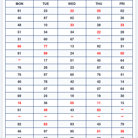
MON
TUE
WED
THU
FRI
91
23
22
05
02
40
87
62
51
26
48
10
33
28
33
51
34
34
22
28
31
60
67
**
59
66
77
13
92
31
91
99
24
44
00
**
17
01
45
64
76
28
23
87
42
76
97
60
76
41
40
78
42
42
14
18
07
95
07
64
69
24
19
19
30
16
36
05
11
15
01
49
43
83
**
**
**
**
**
**
92
83
93
43
79
46
97
95
61
38