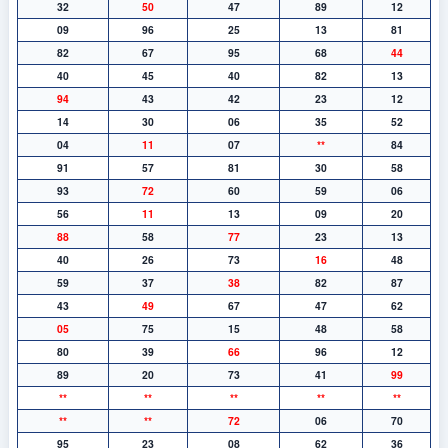
32
50
47
89
12
09
96
25
13
81
82
67
95
68
44
40
45
40
82
13
94
43
42
23
12
14
30
06
35
52
04
11
07
**
84
91
57
81
30
58
93
72
60
59
06
56
11
13
09
20
88
58
77
23
13
40
26
73
16
48
59
37
38
82
87
43
49
67
47
62
05
75
15
48
58
80
39
66
96
12
89
20
73
41
99
**
**
**
**
**
**
**
72
06
70
95
23
08
62
36