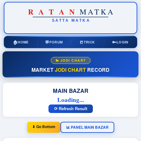
R
A
T
A
N
MATKA
SATTA
MATKA
🏠
💬
📒
🔑
HOME
FORUM
TRICK
LOGIN
🐎 JODI CHART
MARKET
JODI CHART
RECORD
MAIN BAZAR
Loading...
⟳ Refresh Result
⬇ Go Bottom
📊 PANEL MAIN BAZAR