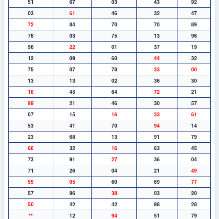
51
67
03
43
92
03
61
46
32
47
72
84
70
70
89
78
03
75
13
96
96
22
01
37
19
12
09
60
44
32
75
07
78
33
00
13
13
02
36
30
16
45
64
72
21
99
21
46
30
57
07
15
16
33
61
53
41
70
94
14
23
68
13
91
79
66
32
16
63
45
73
91
27
36
04
71
26
04
21
49
99
05
60
69
77
57
96
38
03
20
50
42
42
98
28
**
12
94
51
79