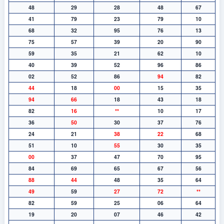
48
29
28
48
67
41
79
23
79
10
68
32
95
76
13
75
57
39
20
90
59
35
21
62
10
40
39
52
96
86
02
52
86
94
82
44
18
00
15
35
94
66
18
43
18
82
16
**
10
17
36
50
30
37
76
24
21
38
22
68
51
10
55
30
35
00
37
47
70
95
84
69
65
67
56
88
44
48
35
64
49
59
27
72
**
82
59
25
06
64
19
20
07
46
42